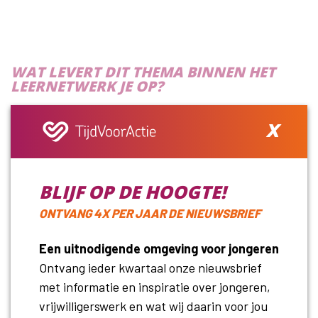
WAT LEVERT DIT THEMA BINNEN HET
LEERNETWERK JE OP?
x
Je krijgt helder waarom je jongeren wilt betrekken
en welke doelgroep daarbij past.
Je weet beter waar je jongeren kunt vinden en hoe
je met hen in contact komt.
BLIJF OP DE HOOGTE!
Je laat je inspireren door praktijkvoorbeelden van
ONTVANG 4X PER JAAR DE NIEUWSBRIEF
andere organisaties.
Je krijgt concrete handvatten om jouw organisatie
Een uitnodigende omgeving voor jongeren
zichtbaarder en aantrekkelijker te maken voor
Ontvang ieder kwartaal onze nieuwsbrief
jongeren.
met informatie en inspiratie over jongeren,
vrijwilligerswerk en wat wij daarin voor jou