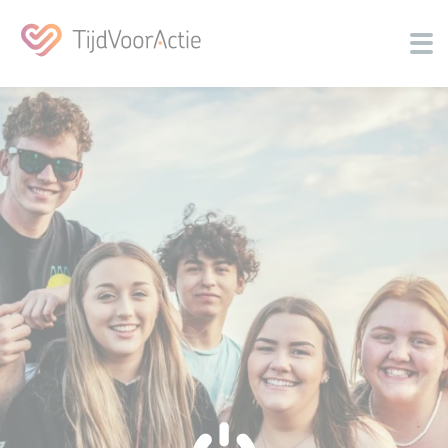
Over ons
Jongeren activeren
Community
Programma's
Contact
Nieuwsbrief
Inspiratie
Doneer
Zoeken