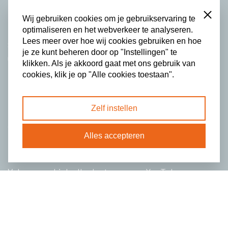
CONTACT
Close
Wij gebruiken cookies om je gebruikservaring te
DONEREN
optimaliseren en het webverkeer te analyseren.
Lees meer over hoe wij cookies gebruiken en hoe
Stationsweg 109
je ze kunt beheren door op "Instellingen" te
6711 PN Ede
klikken. Als je akkoord gaat met ons gebruik van
info@tijdvooractie.nl
cookies, klik je op "Alle cookies toestaan".
085 203 3453
Zelf instellen
Privacy- en cookieverklaring
ANBI
Alles accepteren
© Copyright TijdVoorActie
Volg ons op
LinkedIn
,
Instagram
en
YouTube
.
Schrijf je in voor onze nieuwsbrief
Call me back by fax
* Verplichte velden