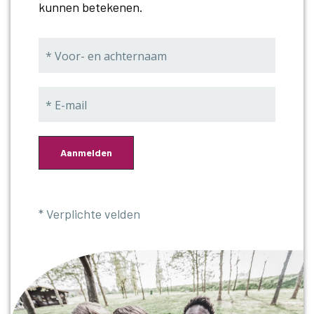
kunnen betekenen.
Call me back by fax
WIL JIJ MEER JONGE VRIJWILLIGERS
BEREIKEN?
Binnen een leernetwerk van Meer en Anders
Aanmelden
Vrijwilligen werk je samen met andere organisaties aan
de vraag hoe je jonge vrijwilligers aantrekt. Je ontdekt
wat wél werkt, leert van elkaars ervaringen en
* Verplichte velden
scherpt de boodschap van jouw organisatie aan zodat
die jongeren echt aanspreekt. Benieuwd of het
leernetwerk bij jou past? Vul het contactformulier in –
we denken graag met je mee.