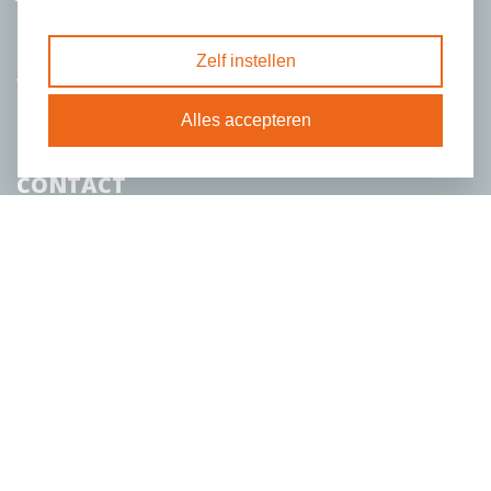
INSPIRATIE
PROGRAMMA’S
Zelf instellen
WIE ZIJN WIJ
Alles accepteren
CONTACT
DONEREN
Stationsweg 109
6711 PN Ede
info@tijdvooractie.nl
085 203 3453
Privacy- en cookieverklaring
ANBI
© Copyright TijdVoorActie