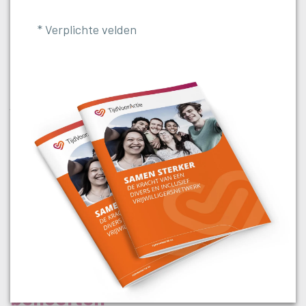
aan een organisatie die aantrekkelijk en
* Verplichte velden
toekomstbestendig is voor jongere vrijwilligers. Onze
begeleiding is praktisch, to-the-point en
laagdrempelig. Even sparren over jouw ideeën of
uitdagingen? Dat kan altijd. Onze adviseurs staan voor
je klaar om met je mee te denken.
Betrokken
Deskundig
Afgestemd op jullie
behoeften