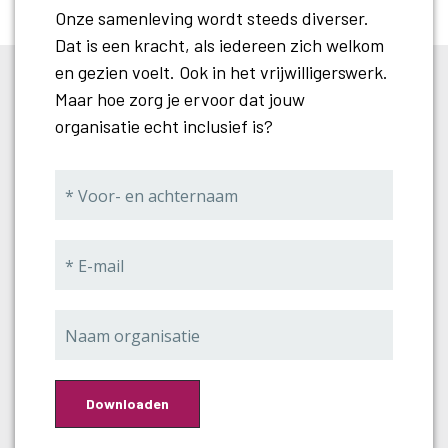
Onze samenleving wordt steeds diverser.
Dat is een kracht, als iedereen zich welkom
en gezien voelt. Ook in het vrijwilligerswerk.
Maar hoe zorg je ervoor dat jouw
organisatie echt inclusief is?
ONZE AANPAK
Call me back by fax
Laagdrempelig, praktisch en
to-the-point
Wil je binnen jouw organisatie meer ruimte creëren
voor jongere vrijwilligers? Vanuit ons programma Meer
en Anders Vrijwilligen helpen we je om een cultuur en
Downloaden
structuur neer te zetten die jongeren aanspreekt en
waarin zij zich echt thuis voelen. Zo bouwen we samen