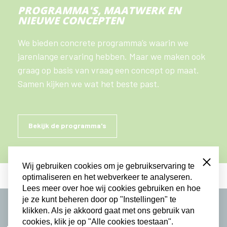
PROGRAMMA'S, MAATWERK EN
NIEUWE CONCEPTEN
We bieden concrete programma’s waarin we
jarenlange ervaring hebben. Maar we maken ook
graag op basis van vraag een concept op maat.
Samen kijken we wat het beste past.
Bekijk de programma's
Close
Wij gebruiken cookies om je gebruikservaring te
optimaliseren en het webverkeer te analyseren.
Lees meer over hoe wij cookies gebruiken en hoe
je ze kunt beheren door op "Instellingen" te
klikken. Als je akkoord gaat met ons gebruik van
JONGEREN ACTIVEREN
cookies, klik je op "Alle cookies toestaan".