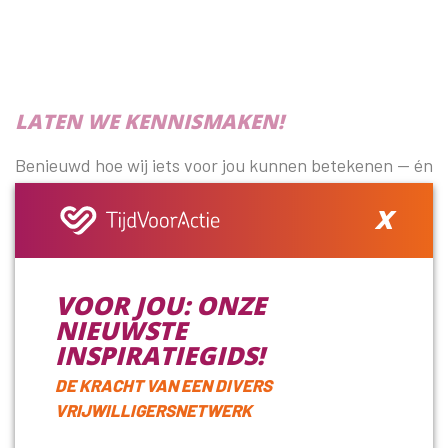
LATEN WE KENNISMAKEN!
Benieuwd hoe wij iets voor jou kunnen betekenen — én
andersom? We plannen graag een vrijblijvend online of
x
telefonisch gesprek van 30 minuten. Zo leren we
elkaar beter kennen en ontdekken we samen of en hoe
we kunnen samenwerken.
VOOR JOU: ONZE
NIEUWSTE
Vul het contactformulier in
INSPIRATIEGIDS!
DE KRACHT VAN EEN DIVERS
VRIJWILLIGERSNETWERK