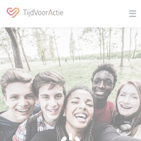
Over ons
Jongeren activeren
Community
Programma's
Contact
Nieuwsbrief
Inspiratie
Doneer
Zoeken