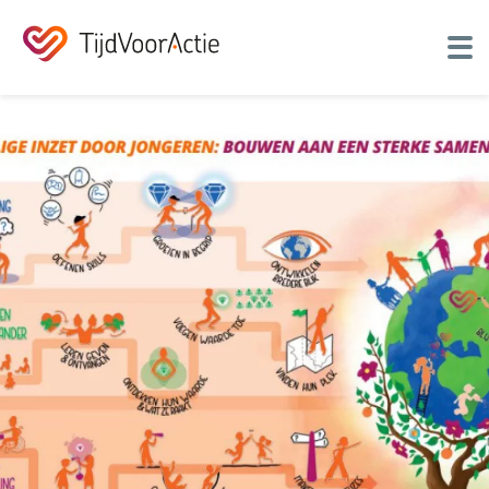
Over ons
Jongeren activeren
Community
Programma's
Contact
Nieuwsbrief
Inspiratie
Doneer
Zoeken