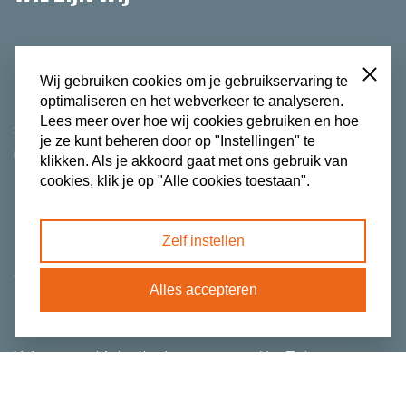
CONTACT
Close
Wij gebruiken cookies om je gebruikservaring te
DONEREN
optimaliseren en het webverkeer te analyseren.
Lees meer over hoe wij cookies gebruiken en hoe
Stationsweg 109
je ze kunt beheren door op "Instellingen" te
6711 PN Ede
klikken. Als je akkoord gaat met ons gebruik van
info@tijdvooractie.nl
cookies, klik je op "Alle cookies toestaan".
085 203 3453
Zelf instellen
Privacy- en cookieverklaring
ANBI
Alles accepteren
© Copyright TijdVoorActie
Volg ons op
LinkedIn
,
Instagram
en
YouTube
.
Schrijf je in voor onze nieuwsbrief