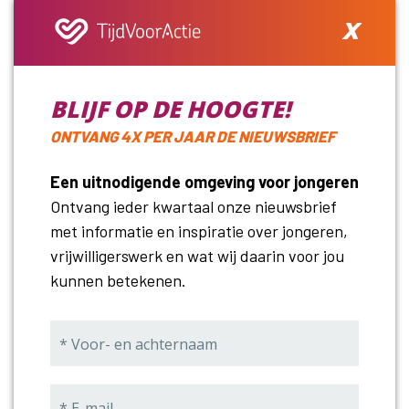
proberen we op landelijk niveau na te denken over hoe
x
we vrijwillige inzet beter kunnen faciliteren en
implementeren in organisaties én in de samenleving.
BLIJF OP DE HOOGTE!
ONTVANG 4X PER JAAR DE NIEUWSBRIEF
Een uitnodigende omgeving voor jongeren
​​​Die samenwerking heeft dan ook een
Ontvang ieder kwartaal onze nieuwsbrief
bredere impact op het samenwerken
met informatie en inspiratie over jongeren,
vrijwilligerswerk en wat wij daarin voor jou
tussen maatschappelijke
kunnen betekenen.
organisaties, ministeries en fondsen?
Dat proberen we inderdaad samen te bereiken. We
Call me back by fax
praten dan ook gezamenlijk over vraagstukken waar
we allemaal mee te maken krijgen. Zoals de
vrijwilligersvergoedingen. We horen vanuit