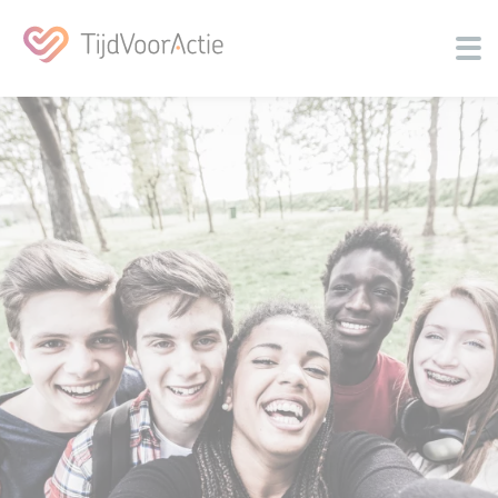
Over ons
Jongeren activeren
Community
Programma's
Contact
Nieuwsbrief
Inspiratie
Doneer
Zoeken